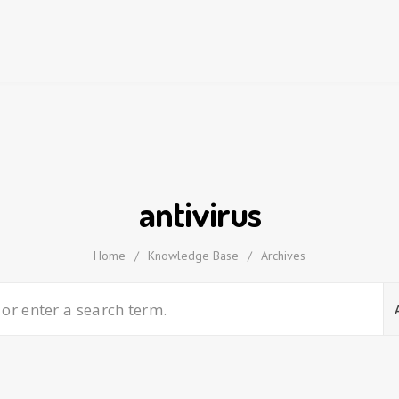
antivirus
Home
/
Knowledge Base
/
Archives