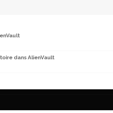
ienVault
oire dans AlienVault