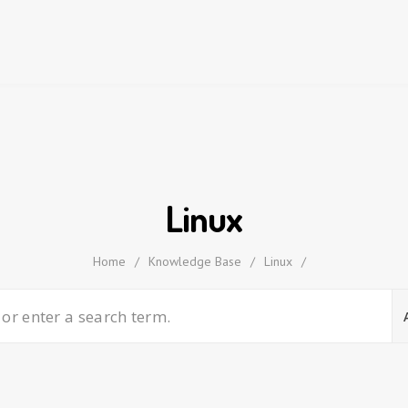
Linux
Home
/
Knowledge Base
/
Linux
/